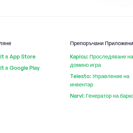
ляне
Препоръчани Приложен
it в App Store
Kapicu: Проследяване н
домино игра
it в Google Play
Telesto: Управление на
инвентар
Narvi: Генератор на бар