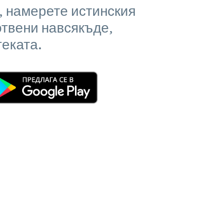
, намерете истинския
отвени навсякъде,
теката.