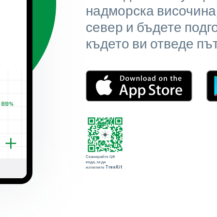
надморска височина
север и бъдете подг
където ви отведе пъ
Сканирайте QR
кода, за да
изтеглите
TresKit