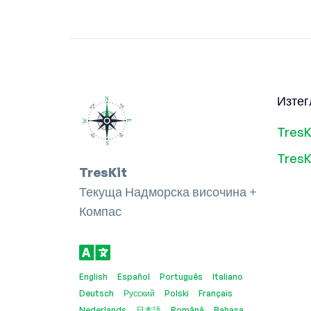
Изтег
TresK
TresK
TresKit
Текуща Надморска височина +
Компас
English
Español
Português
Italiano
Deutsch
Русский
Polski
Français
Nederlands
日本語
Română
Bahasa