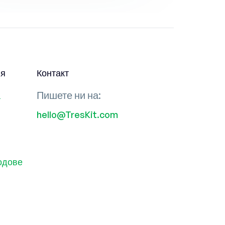
ия
Контакт
Пишете ни на:
а
hello@TresKit.com
кодове