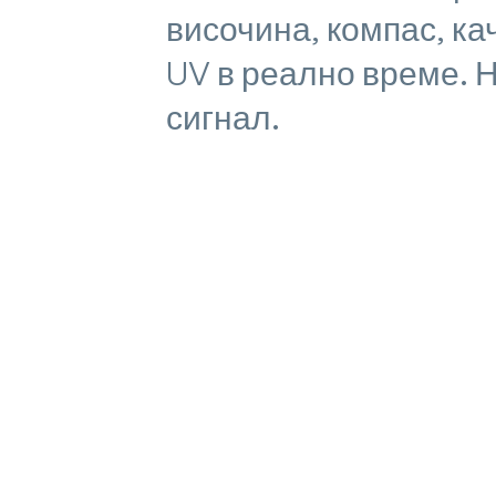
височина, компас, ка
UV в реално време. 
сигнал.